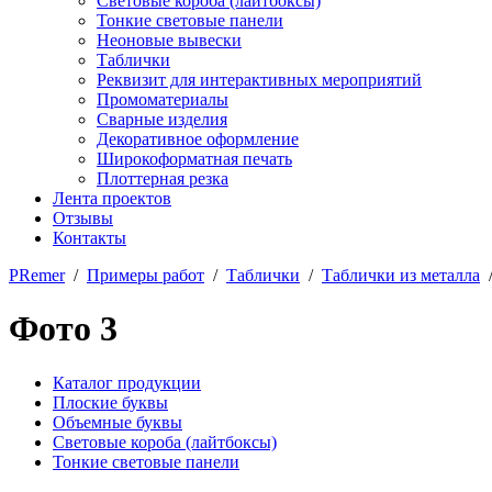
Световые короба (лайтбоксы)
Тонкие световые панели
Неоновые вывески
Таблички
Реквизит для интерактивных мероприятий
Промоматериалы
Сварные изделия
Декоративное оформление
Широкоформатная печать
Плоттерная резка
Лента проектов
Отзывы
Контакты
PRemer
/
Примеры работ
/
Таблички
/
Таблички из металла
/
Фото 3
Каталог продукции
Плоские буквы
Объемные буквы
Световые короба (лайтбоксы)
Тонкие световые панели