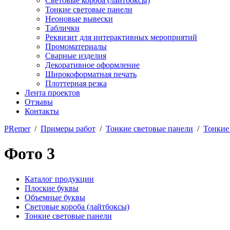
Световые короба (лайтбоксы)
Тонкие световые панели
Неоновые вывески
Таблички
Реквизит для интерактивных мероприятий
Промоматериалы
Сварные изделия
Декоративное оформление
Широкоформатная печать
Плоттерная резка
Лента проектов
Отзывы
Контакты
PRemer
/
Примеры работ
/
Тонкие световые панели
/
Тонкие
Фото 3
Каталог продукции
Плоские буквы
Объемные буквы
Световые короба (лайтбоксы)
Тонкие световые панели