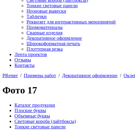
Световые короба (лайтбоксы)
Тонкие световые панели
Неоновые вывески
Таблички
Реквизит для интерактивных мероприятий
Промоматериалы
Сварные изделия
Декоративное оформление
Широкоформатная печать
Плоттерная резка
Лента проектов
Отзывы
Контакты
PRemer
/
Примеры работ
/
Декоративное оформление
/
Окле
Фото 17
Каталог продукции
Плоские буквы
Объемные буквы
Световые короба (лайтбоксы)
Тонкие световые панели