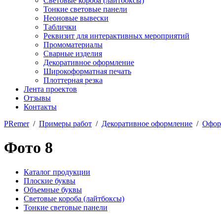
Световые короба (лайтбоксы)
Тонкие световые панели
Неоновые вывески
Таблички
Реквизит для интерактивных мероприятий
Промоматериалы
Сварные изделия
Декоративное оформление
Широкоформатная печать
Плоттерная резка
Лента проектов
Отзывы
Контакты
PRemer
/
Примеры работ
/
Декоративное оформление
/
Офор
Фото 8
Каталог продукции
Плоские буквы
Объемные буквы
Световые короба (лайтбоксы)
Тонкие световые панели