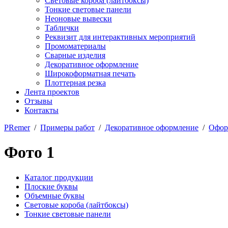
Световые короба (лайтбоксы)
Тонкие световые панели
Неоновые вывески
Таблички
Реквизит для интерактивных мероприятий
Промоматериалы
Сварные изделия
Декоративное оформление
Широкоформатная печать
Плоттерная резка
Лента проектов
Отзывы
Контакты
PRemer
/
Примеры работ
/
Декоративное оформление
/
Офор
Фото 1
Каталог продукции
Плоские буквы
Объемные буквы
Световые короба (лайтбоксы)
Тонкие световые панели