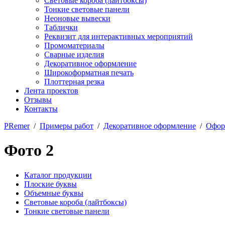
Световые короба (лайтбоксы)
Тонкие световые панели
Неоновые вывески
Таблички
Реквизит для интерактивных мероприятий
Промоматериалы
Сварные изделия
Декоративное оформление
Широкоформатная печать
Плоттерная резка
Лента проектов
Отзывы
Контакты
PRemer
/
Примеры работ
/
Декоративное оформление
/
Офор
Фото 2
Каталог продукции
Плоские буквы
Объемные буквы
Световые короба (лайтбоксы)
Тонкие световые панели