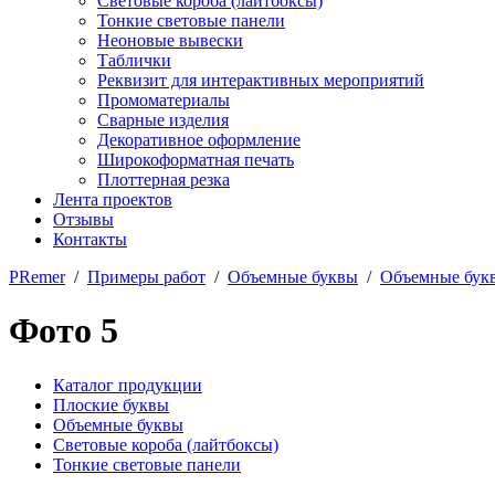
Световые короба (лайтбоксы)
Тонкие световые панели
Неоновые вывески
Таблички
Реквизит для интерактивных мероприятий
Промоматериалы
Сварные изделия
Декоративное оформление
Широкоформатная печать
Плоттерная резка
Лента проектов
Отзывы
Контакты
PRemer
/
Примеры работ
/
Объемные буквы
/
Объемные бук
Фото 5
Каталог продукции
Плоские буквы
Объемные буквы
Световые короба (лайтбоксы)
Тонкие световые панели