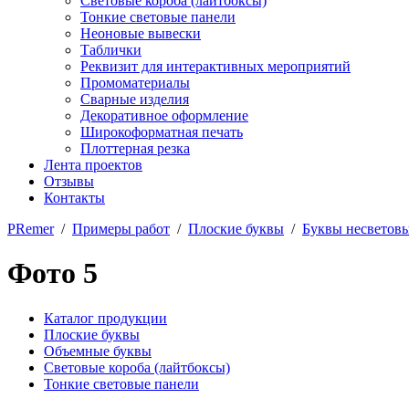
Световые короба (лайтбоксы)
Тонкие световые панели
Неоновые вывески
Таблички
Реквизит для интерактивных мероприятий
Промоматериалы
Сварные изделия
Декоративное оформление
Широкоформатная печать
Плоттерная резка
Лента проектов
Отзывы
Контакты
PRemer
/
Примеры работ
/
Плоские буквы
/
Буквы несветовы
Фото 5
Каталог продукции
Плоские буквы
Объемные буквы
Световые короба (лайтбоксы)
Тонкие световые панели