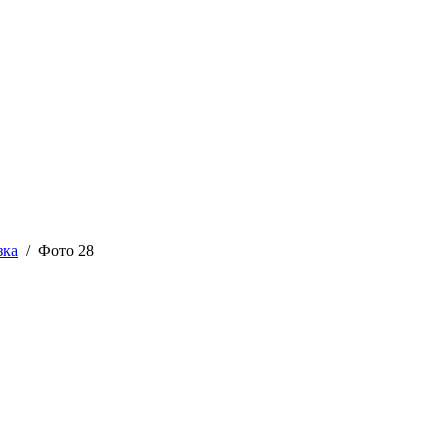
зка
/ Фото 28