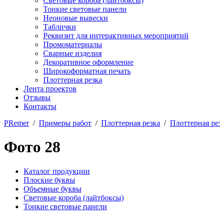
Световые короба (лайтбоксы)
Тонкие световые панели
Неоновые вывески
Таблички
Реквизит для интерактивных мероприятий
Промоматериалы
Сварные изделия
Декоративное оформление
Широкоформатная печать
Плоттерная резка
Лента проектов
Отзывы
Контакты
PRemer
/
Примеры работ
/
Плоттерная резка
/
Плоттерная ре
Фото 28
Каталог продукции
Плоские буквы
Объемные буквы
Световые короба (лайтбоксы)
Тонкие световые панели