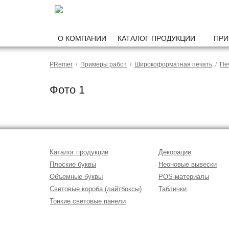
О КОМПАНИИ
КАТАЛОГ ПРОДУКЦИИ
ПРИ
PRemer
/
Примеры работ
/
Широкоформатная печать
/
Пе
Фото 1
Каталог продукции
Декорации
Плоские буквы
Неоновые вывески
Объемные буквы
POS-материалы
Световые короба (лайтбоксы)
Таблички
Тонкие световые панели