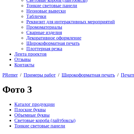
Световые короба (лайтбоксы)
Тонкие световые панели
Неоновые вывески
Таблички
Реквизит для интерактивных мероприятий
Промоматериалы
Сварные изделия
Декоративное оформление
Широкоформатная печать
Плоттерная резка
Лента проектов
Отзывы
Контакты
PRemer
/
Примеры работ
/
Широкоформатная печать
/
Печат
Фото 3
Каталог продукции
Плоские буквы
Объемные буквы
Световые короба (лайтбоксы)
Тонкие световые панели