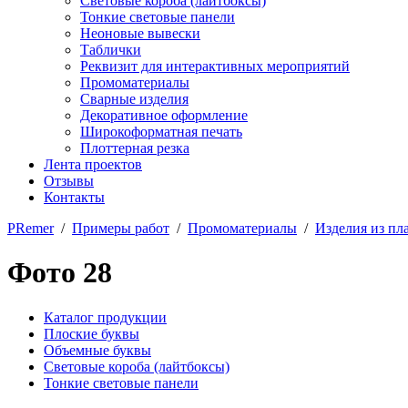
Световые короба (лайтбоксы)
Тонкие световые панели
Неоновые вывески
Таблички
Реквизит для интерактивных мероприятий
Промоматериалы
Сварные изделия
Декоративное оформление
Широкоформатная печать
Плоттерная резка
Лента проектов
Отзывы
Контакты
PRemer
/
Примеры работ
/
Промоматериалы
/
Изделия из пл
Фото 28
Каталог продукции
Плоские буквы
Объемные буквы
Световые короба (лайтбоксы)
Тонкие световые панели