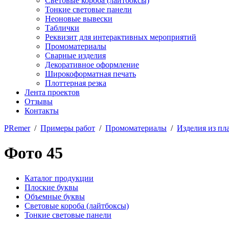
Световые короба (лайтбоксы)
Тонкие световые панели
Неоновые вывески
Таблички
Реквизит для интерактивных мероприятий
Промоматериалы
Сварные изделия
Декоративное оформление
Широкоформатная печать
Плоттерная резка
Лента проектов
Отзывы
Контакты
PRemer
/
Примеры работ
/
Промоматериалы
/
Изделия из пл
Фото 45
Каталог продукции
Плоские буквы
Объемные буквы
Световые короба (лайтбоксы)
Тонкие световые панели