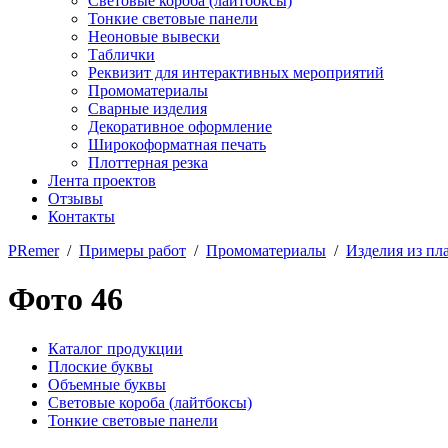
Световые короба (лайтбоксы)
Тонкие световые панели
Неоновые вывески
Таблички
Реквизит для интерактивных мероприятий
Промоматериалы
Сварные изделия
Декоративное оформление
Широкоформатная печать
Плоттерная резка
Лента проектов
Отзывы
Контакты
PRemer
/
Примеры работ
/
Промоматериалы
/
Изделия из пл
Фото 46
Каталог продукции
Плоские буквы
Объемные буквы
Световые короба (лайтбоксы)
Тонкие световые панели