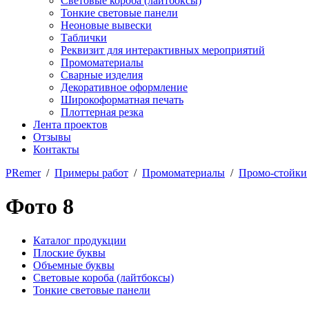
Световые короба (лайтбоксы)
Тонкие световые панели
Неоновые вывески
Таблички
Реквизит для интерактивных мероприятий
Промоматериалы
Сварные изделия
Декоративное оформление
Широкоформатная печать
Плоттерная резка
Лента проектов
Отзывы
Контакты
PRemer
/
Примеры работ
/
Промоматериалы
/
Промо-стойки
Фото 8
Каталог продукции
Плоские буквы
Объемные буквы
Световые короба (лайтбоксы)
Тонкие световые панели