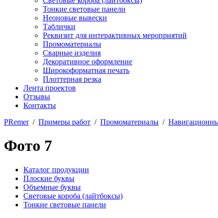
Световые короба (лайтбоксы)
Тонкие световые панели
Неоновые вывески
Таблички
Реквизит для интерактивных мероприятий
Промоматериалы
Сварные изделия
Декоративное оформление
Широкоформатная печать
Плоттерная резка
Лента проектов
Отзывы
Контакты
PRemer
/
Примеры работ
/
Промоматериалы
/
Навигационны
Фото 7
Каталог продукции
Плоские буквы
Объемные буквы
Световые короба (лайтбоксы)
Тонкие световые панели