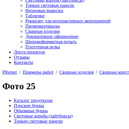
Световые короба (лайтбоксы)
Тонкие световые панели
Неоновые вывески
Таблички
Реквизит для интерактивных мероприятий
Промоматериалы
Сварные изделия
Декоративное оформление
Широкоформатная печать
Плоттерная резка
Лента проектов
Отзывы
Контакты
PRemer
/
Примеры работ
/
Сварные изделия
/
Сварные конс
Фото 25
Каталог продукции
Плоские буквы
Объемные буквы
Световые короба (лайтбоксы)
Тонкие световые панели