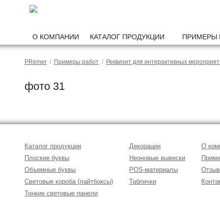
О КОМПАНИИ
КАТАЛОГ ПРОДУКЦИИ
ПРИМЕРЫ 
PRemer
/
Примеры работ
/
Реквизит для интерактивных мероприя
фото 31
Каталог продукции
Декорации
О ком
Плоские буквы
Неоновые вывески
Приме
Объемные буквы
POS-материалы
Отзы
Световые короба (лайтбоксы)
Таблички
Конта
Тонкие световые панели