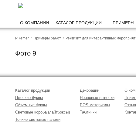
О КОМПАНИИ
КАТАЛОГ ПРОДУКЦИИ
ПРИМЕРЫ 
PRemer
/
Примеры работ
/
Реквизит для интерактивных мероприя
Фото 9
Каталог продукции
Декорации
О ком
Плоские буквы
Неоновые вывески
Приме
Объемные буквы
POS-материалы
Отзы
Световые короба (лайтбоксы)
Таблички
Конта
Тонкие световые панели