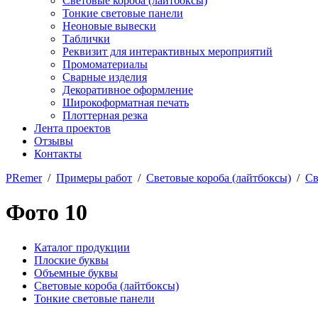
Световые короба (лайтбоксы)
Тонкие световые панели
Неоновые вывески
Таблички
Реквизит для интерактивных мероприятий
Промоматериалы
Сварные изделия
Декоративное оформление
Широкоформатная печать
Плоттерная резка
Лента проектов
Отзывы
Контакты
PRemer
/
Примеры работ
/
Световые короба (лайтбоксы)
/
Св
Фото 10
Каталог продукции
Плоские буквы
Объемные буквы
Световые короба (лайтбоксы)
Тонкие световые панели