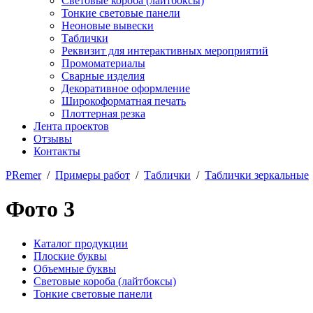
Световые короба (лайтбоксы)
Тонкие световые панели
Неоновые вывески
Таблички
Реквизит для интерактивных мероприятий
Промоматериалы
Сварные изделия
Декоративное оформление
Широкоформатная печать
Плоттерная резка
Лента проектов
Отзывы
Контакты
PRemer
/
Примеры работ
/
Таблички
/
Таблички зеркальные
Фото 3
Каталог продукции
Плоские буквы
Объемные буквы
Световые короба (лайтбоксы)
Тонкие световые панели