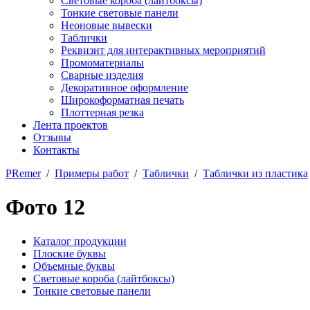
Световые короба (лайтбоксы)
Тонкие световые панели
Неоновые вывески
Таблички
Реквизит для интерактивных мероприятий
Промоматериалы
Сварные изделия
Декоративное оформление
Широкоформатная печать
Плоттерная резка
Лента проектов
Отзывы
Контакты
PRemer
/
Примеры работ
/
Таблички
/
Таблички из пластика
Фото 12
Каталог продукции
Плоские буквы
Объемные буквы
Световые короба (лайтбоксы)
Тонкие световые панели