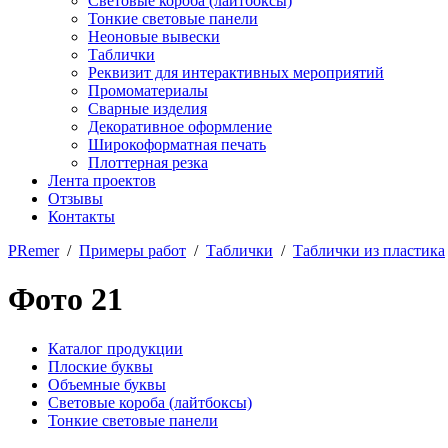
Световые короба (лайтбоксы)
Тонкие световые панели
Неоновые вывески
Таблички
Реквизит для интерактивных мероприятий
Промоматериалы
Сварные изделия
Декоративное оформление
Широкоформатная печать
Плоттерная резка
Лента проектов
Отзывы
Контакты
PRemer
/
Примеры работ
/
Таблички
/
Таблички из пластика
Фото 21
Каталог продукции
Плоские буквы
Объемные буквы
Световые короба (лайтбоксы)
Тонкие световые панели