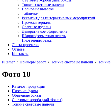
Световые короба (лайтбоксы)
Тонкие световые панели
Неоновые вывески
Таблички
Реквизит для интерактивных мероприятий
Промоматериалы
Сварные изделия
Декоративное оформление
Широкоформатная печать
Плоттерная резка
Лента проектов
Отзывы
Контакты
PRemer
/
Примеры работ
/
Тонкие световые панели
/
Тонкие
Фото 10
Каталог продукции
Плоские буквы
Объемные буквы
Световые короба (лайтбоксы)
Тонкие световые панели