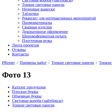
Световые короба (лайтбоксы)
Тонкие световые панели
Неоновые вывески
Таблички
Реквизит для интерактивных мероприятий
Промоматериалы
Сварные изделия
Декоративное оформление
Широкоформатная печать
Плоттерная резка
Лента проектов
Отзывы
Контакты
PRemer
/
Примеры работ
/
Тонкие световые панели
/
Тонкие
Фото 13
Каталог продукции
Плоские буквы
Объемные буквы
Световые короба (лайтбоксы)
Тонкие световые панели