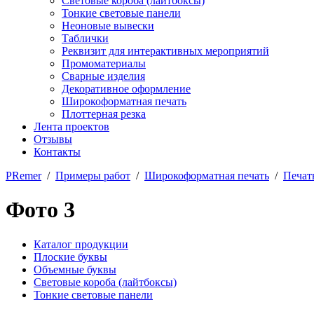
Световые короба (лайтбоксы)
Тонкие световые панели
Неоновые вывески
Таблички
Реквизит для интерактивных мероприятий
Промоматериалы
Сварные изделия
Декоративное оформление
Широкоформатная печать
Плоттерная резка
Лента проектов
Отзывы
Контакты
PRemer
/
Примеры работ
/
Широкоформатная печать
/
Печать
Фото 3
Каталог продукции
Плоские буквы
Объемные буквы
Световые короба (лайтбоксы)
Тонкие световые панели